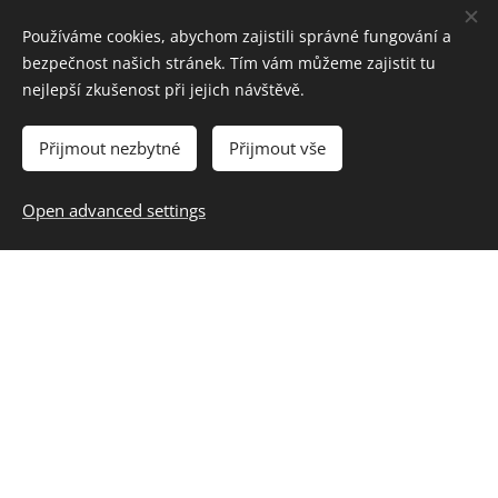
Používáme cookies, abychom zajistili správné fungování a
bezpečnost našich stránek. Tím vám můžeme zajistit tu
nejlepší zkušenost při jejich návštěvě.
Přijmout nezbytné
Přijmout vše
Open advanced settings